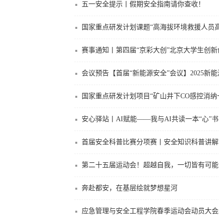
五一安全提示丨假期安全指南请你查收！
国家重点研发计划课题“高海拔环境救援人员
赛事通知丨第四届“京彩大创”北京大学生创
会议预告【首届“新能源安全”会议】2025新
国家重点研发计划项目“矿山井下CO感控消
安心驿站丨AI赋能——我与AI共读一本“心”
首届安全科普比赛分项赛丨安全知识科普讲解
第二十五届运动会！超越自我，一切皆有可能
奔赴都安，在基层绘就梦想星河
应急管理与安全工程学院春季运动会动员大会