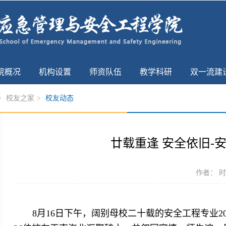
院概况
机构设置
师资队伍
教学科研
双一流建
>
校友之家
>
校友动态
廿载重逢 安全依旧-
作者： 时间
8月16日下午，阔别母校二十载的安全工程专业2