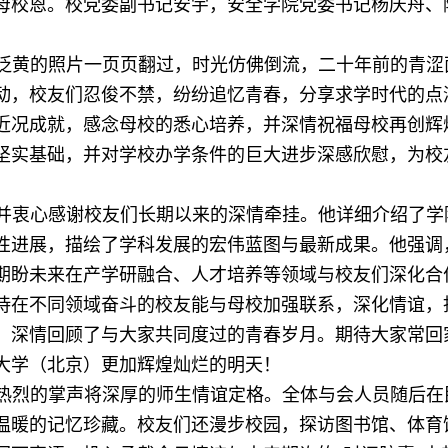
、母校恩。校党委副书记安宇，安全学院党委书记杨庆舟、
泛黄的照片一页页翻过，时光仿佛倒流，二十年前的青涩
动，校友们忍俊不禁，纷纷追忆青春，分享求学时代的点
近况成就，感念母校的悉心培养，并深情祝福母校再创辉
坚实基础，并对学校办学条件的巨大进步深感欣慰，为校
并衷心感谢校友们长期以来的深情牵挂。他详细介绍了学
性进展，描绘了学科发展的宏伟蓝图与最新成果。他强调
期盼未来在产学研融合、人才培养等领域与校友们深化合
待在不同领域奋斗的校友能与母校加强联系，深化情谊，
员）深情回顾了与大家共同度过的青春岁月。期待大家常回
大学（北京）更加辉煌灿烂的明天！
热烈的掌声将深厚的师生情谊定格。全体与会人员随后在
温暖的记忆珍藏。校友们还漫步校园，探访图书馆、体育