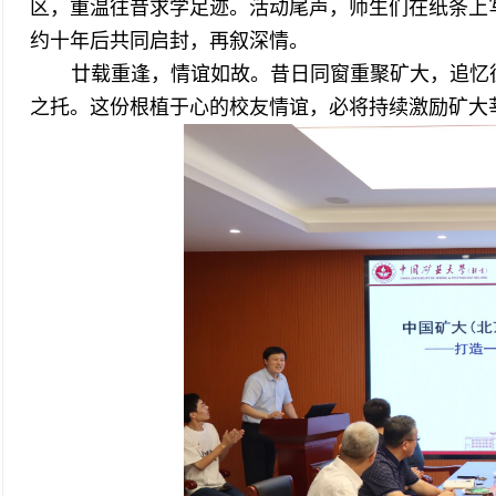
区，重温往昔求学足迹。活动尾声，师生们在纸条上
约十年后共同启封，再叙深情。
廿载重逢，情谊如故。昔日同窗重聚矿大，追忆
之托。这份根植于心的校友情谊，必将持续激励矿大