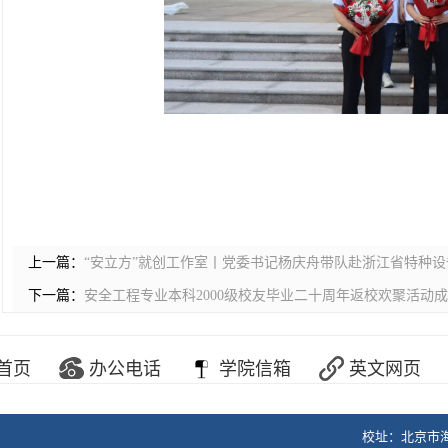
上一篇：
“安立方”就创工作室丨党委书记杨庆舟带队赴浙江省特种
下一篇：
安全工程专业本科2000级校友毕业二十周年返校欢聚活动
首页
办公电话
学院信箱
英文网页
校址：北京市海