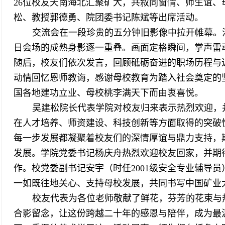
26位校友天南海北汇聚矿大，共叙同窗情、师生谊
松、教授郭德勇、院团委书记陈斌等出席活动。
交流会在一段珍贵的五分钟旧影像中拉开帷幕。
日会场的成熟身影逐一重叠。画面定格瞬间，掌声雷
随后，校友们依次发言，回顾砥砺奋进的职场历程与
动情回忆恩师教诲，感谢母校教育为踏入社会奠定的
国各地建功立业、母校桃李满天下而由衷喜悦。
吴建松院长代表学院对校友归来表示热烈欢迎，
在人才培养、师资建设、科技创新等方面取得的突破
每一步发展都凝聚着校友们的深情厚谊与鼎力支持，
发展。学院党委书记杨庆舟热烈欢迎校友回家，并期
作。校党委副书记安宇（时任2001级安全专业辅导
一如既往地关心、支持母校发展，共同书写中国矿业
校友代表为各位老师敬献了鲜花，芬芳的花束与
合影留念，让这份跨越二十年的感恩与陪伴，成为最