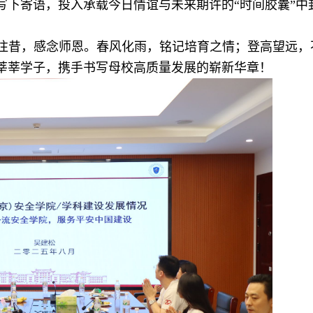
写下寄语，投入承载今日情谊与未来期许的“时间胶囊”中
往昔，感念师恩。春风化雨，铭记培育之情；登高望远，
莘莘学子，携手书写母校高质量发展的崭新华章！