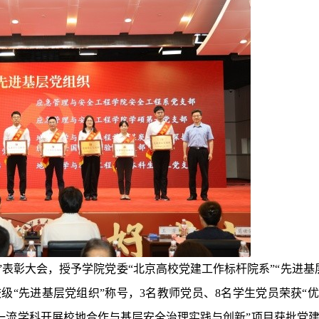
”
表彰大会
，授予学院党委“北京高校党建工作标杆院系”“先进基
级“
先进基层党组织
”称号，
3
名
教师党员、
8
名
学生党员荣获
“
优
的一流学科开展校地合作与基层安全治理实践与创新”项目获批党