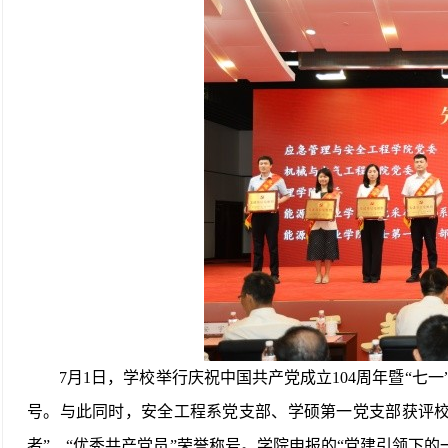
7
月
1
日，
学校
举行庆祝中国共产党成立
104
周年暨
“
七一
号
。
与此同时，
安全工程系党支部
、
学硕第一党支部获
评校
者
”、“
优秀共产党员
”荣誉称号。学院申报的“党建引领下