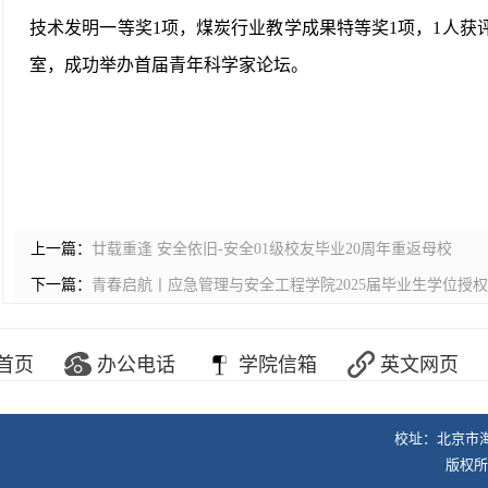
技术发明一等奖1项，煤炭行业教学成果特等奖1项，1人获
室，成功举办首届青年科学家论坛。
上一篇：
廿载重逢 安全依旧-安全01级校友毕业20周年重返母校
下一篇：
青春启航丨应急管理与安全工程学院2025届毕业生学位授
首页
办公电话
学院信箱
英文网页
校址：北京市海
版权所