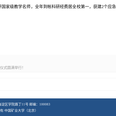
评国家级教学名师，全年到帐科研经费居全校第一，获建2个应
权仪式圆满举行！
淀区学院路丁11号 邮编：100083
有:中国矿业大学（北京）